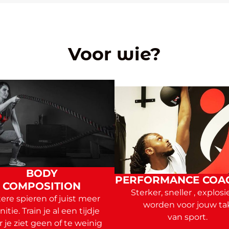
Voor wie?
BODY
PERFORMANCE COA
COMPOSITION
Sterker, sneller , explosi
ere spieren of juist meer
worden voor jouw ta
nitie. Train je al een tijdje
van sport.
 je ziet geen of te weinig