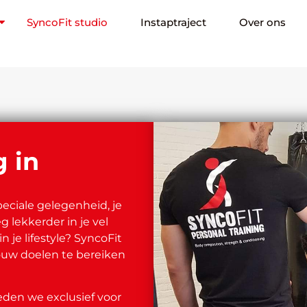
SyncoFit studio
Instaptraject
Over ons
g in
peciale gelegenheid, je
g lekkerder in je vel
n je lifestyle? SyncoFit
jouw doelen te bereiken
eden we exclusief voor