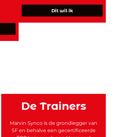
Dit wil ik
De Trainers
Marvin Synco is de grondlegger van
SF en behalve een gecertificeerde