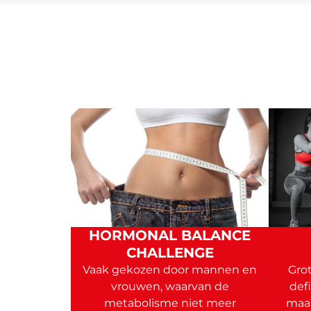
HORMONAL BALANCE
CHALLENGE
Vaak gekozen door mannen en
Grot
vrouwen, waarvan de
defi
metabolisme niet meer
maar