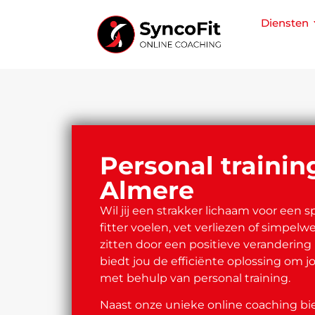
Diensten
Personal trainin
Almere
Wil jij een strakker lichaam voor een s
fitter voelen, vet verliezen of simpelwe
zitten door een positieve verandering i
biedt jou de efficiënte oplossing om 
met behulp van personal training.
Naast onze unieke online coaching bi