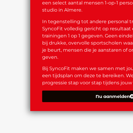
een select aantal mensen 1-op-1 person
studio in Almere.
In tegenstelling tot andere personal tr
SyncoFit volledig gericht op resultaat
trainingen 1 op 1 gegeven. Geen ein
bij drukke, overvolle sportscholen wa
je beurt, mensen die je aanstaren of 
geven.
Bij SyncoFit maken we samen met jou
een tijdsplan om deze te bereiken. W
progressie stap voor stap tijdens jouw 
Nu aanmelden