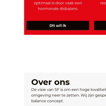
optimaal is door vaak een
re
hormonale disbalans.
Dit wil ik
Over ons
De visie van SF is om een hoge kwalite
omgeving neer te zetten. Wij zijn gesp
balance concept.