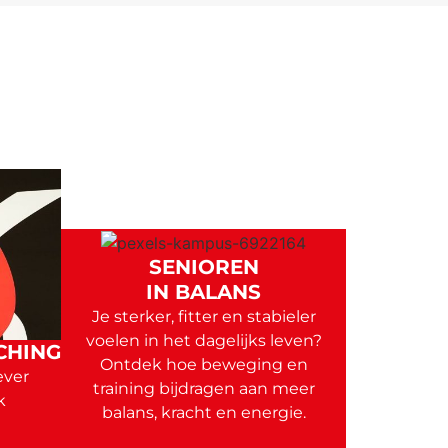
SENIOREN
IN BALANS
Je sterker, fitter en stabieler
voelen in het dagelijks leven?
CHING
Ontdek hoe beweging en
ever
training bijdragen aan meer
k
balans, kracht en energie.